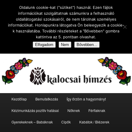
Tovább
Tovább
Oldalunk cookie-kat ("sütiket") használ. Ezen fájlok
az
a
Kere
információkat szolgáltatnak számunkra a felhasználó
elsődleges
másodlagos
oldallátogatási szokásairól, de nem tárolnak személyes
tartalomra
tartalomra
VM kalocsai hímzés
információkat. Honlapunkra látogatva Ön beleegyezik a cookie-
k használatába. További részleteket a "Bővebben" gombra
Kalocsai hímzés első kézből a készítőtől. Egyedileg rajzolt és kézzel
kattintva az 5. pontban olvashat.
hímzett illetve pingált eredeti kalocsai minták Kalocsáról Mónikától.
Elfogadom
Nem
Bővebben...
Fő
Kezdőlap
Bemutatkozás
Így őrzöm a hagyományt
menü
Kézimunkázás pozitív hatásai
Nőknek
Férfiaknak
Gyerekeknek – Babáknak
Cipők
Kabátok / Blézerek