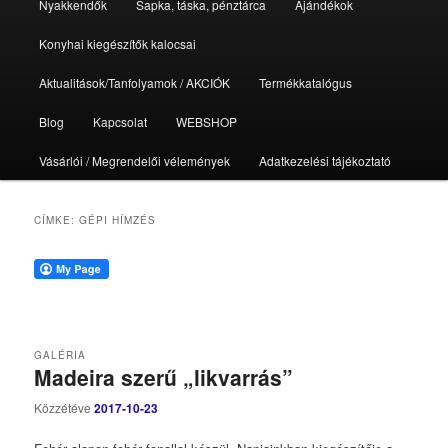
Nyakkendők
Sapka, táska, pénztárca
Ajándékok
Konyhai kiegészítők kalocsai
Aktualitások/Tanfolyamok / AKCIÓK
Termékkatalógus
Blog
Kapcsolat
WEBSHOP
Vásárlói / Megrendelői vélemények
Adatkezelési tájékoztató
CÍMKE:
GÉPI HÍMZÉS
GALÉRIA
Madeira szerű „likvarrás”
Közzétéve
2017-10-23