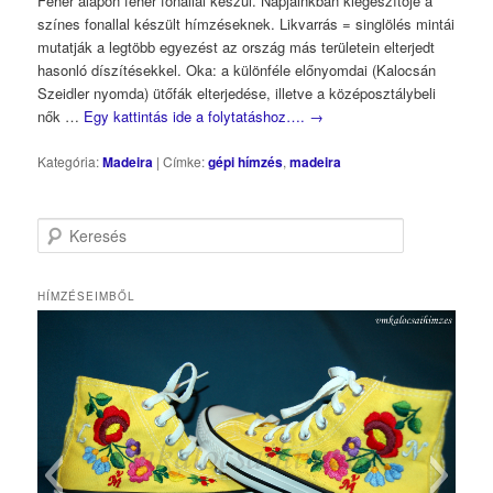
Fehér alapon fehér fonallal készül. Napjainkban kiegészítője a
színes fonallal készült hímzéseknek. Likvarrás = singlölés mintái
mutatják a legtöbb egyezést az ország más területein elterjedt
hasonló díszítésekkel. Oka: a különféle előnyomdai (Kalocsán
Szeidler nyomda) ütőfák elterjedése, illetve a középosztálybeli
nők …
Egy kattintás ide a folytatáshoz….
→
Kategória:
Madeira
|
Címke:
gépi hímzés
,
madeira
K
e
r
e
HÍMZÉSEIMBŐL
s
é
L. Zsuzsa
s