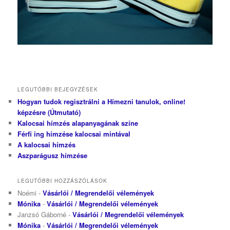
R.Nikolett
LEGUTÓBBI BEJEGYZÉSEK
Hogyan tudok regisztrálni a Hímezni tanulok, online!
képzésre (Útmutató)
Kalocsai hímzés alapanyagának színe
Férfi ing hímzése kalocsai mintával
A kalocsai hímzés
Aszparágusz hímzése
LEGUTÓBBI HOZZÁSZÓLÁSOK
Noémi
-
Vásárlói / Megrendelői vélemények
Mónika
-
Vásárlói / Megrendelői vélemények
Janzsó Gáborné
-
Vásárlói / Megrendelői vélemények
Mónika
-
Vásárlói / Megrendelői vélemények
K. Bernadett cipő 002 Ps2
Erdős fehér cipő
M.Mónika cipő
M. Márta cipő
M. Márta cipő
T.D.Éva
I.Viktor